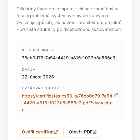
Důkladný úvod do computer science zaměřený na
řešení problémů, systémové myšlení a výkon.
Ovlivňuje způsob, jak navrhuji architekturu projektů
- od čisté struktury po dlouhodobou škálovatelnost.
ID CERTIFIKÁTU
76cb0d79-7a54-4429-a815-1023b8e586c3
DATUM
22. února 2026
OVĚŘOVACÍ ODKAZ
https://certificates.cs50.io/76cb0d79-7a54
-4429-a815-1023b8e586c3.pdf?size=lette
r
Ověřit certifikát
Otevřít PDF