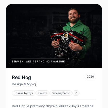
SERVISNÍ WEB / BRANDING / GALERIE
Red Hog
2026
Design & Vývoj
Lokální byznys
Galerie
Vícejazyčnost
+
1
Red Hog je prémiový digitální obraz dílny zaměřené