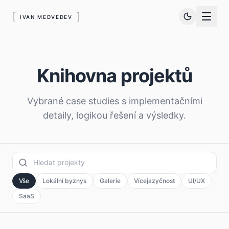
[
]
IVAN MEDVEDEV
Knihovna projektů
Vybrané case studies s implementačními
detaily, logikou řešení a výsledky.
Vše
Lokální byznys
Galerie
Vícejazyčnost
UI/UX
SaaS