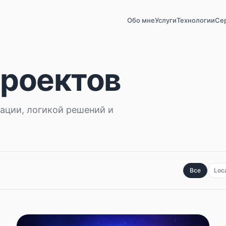
Обо мне
Услуги
Технологии
Се
проектов
зации, логикой решений и
Все
Loca