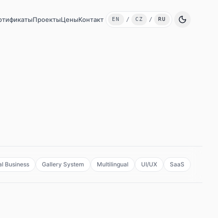
ртификаты
Проекты
Цены
Контакт
EN
/
CZ
/
RU
Сменить язык
l Business
Gallery System
Multilingual
UI/UX
SaaS